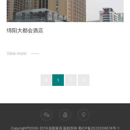
绵阳大都会酒店
View more ——
1
2





Copyright®2006-2019 创新家具 版权所有
蜀ICP备2023006074号-1