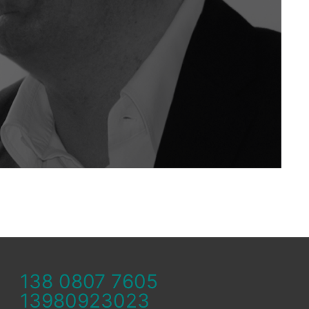
138 0807 7605
13980923023