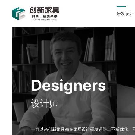
研发设计
D
e
s
i
g
n
e
r
s
设
计
师
一直以来创新家具都在家居设计研发道路上不断优化、