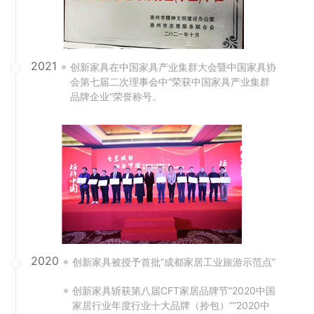
2021
创新家具在中国家具产业集群大会暨中国家具协
会第七届二次理事会中“荣获中国家具产业集群
品牌企业”荣誉称号。
2020
创新家具被授予首批“成都家居工业旅游示范点”
创新家具斩获第八届CFT家居品牌节“2020中国
家居行业年度行业十大品牌（拎包）”“2020中