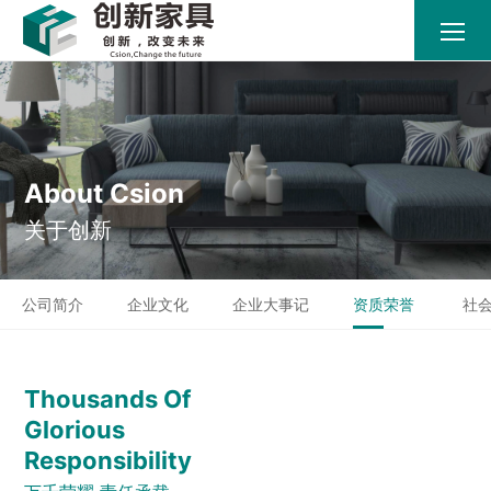
About Csion
关于创新
公司简介
企业文化
企业大事记
资质荣誉
社
Thousands Of
Glorious
Responsibility