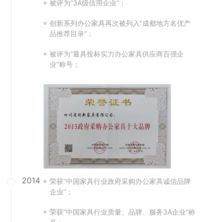
被评为”3A级信用企业“；
创新系列办公家具再次被列入”成都地方名优产
品推荐目录“；
被评为”最具投标实力办公家具供应商百强企
业“称号；
2014
荣获”中国家具行业政府采购办公家具诚信品牌
企业“；
荣获”中国家具行业质量、品牌、服务3A企业“称