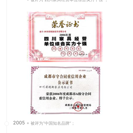
2005
被评为”中国知名品牌“；