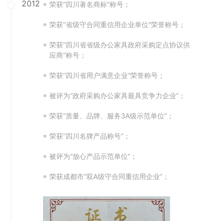
2012
荣获“四川著名商标”称号；
荣获“省级守合同重信用企业单位”荣誉称号；
荣获”四川省省级办公家具政府采购定点协议供
应商“称号；
荣获”四川省用户满意企业“荣誉称号；
被评为“政府采购办公家具最具竞争力企业”；
荣获“质量、品牌、服务3A级示范单位”；
荣获”四川名牌产品称号“；
被评为“放心产品示范单位”；
荣获成都市”双A级守合同重信用企业”；