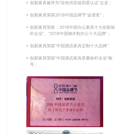
创新家具被评为“绿色供应链四星认证”企业；
创新家具荣获2018中国品牌节“金谱奖”；
创新家具荣获：2018中国办公家具十大创新标
杆企业”、“2018中国钢木制办公十大品牌”；
创新家具荣获“中国酒店家具定制十大品牌”
创新家具荣获“中国酒店家具质量标杆企业”称
号；