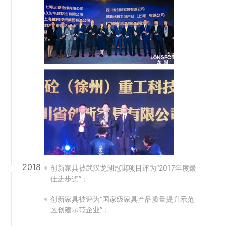
2018
创新家具被武汉龙湖冠寓项目评为“2017年度最
佳进步奖”；
创新家具被评为“国家级家具产品质量提升示范
区创建示范企业”；