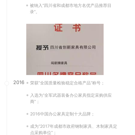
被纳入“四川省和成都市地方名优产品推荐目
录”。
2016
荣获”全国质量检验稳定合格产品“称号；
入选为“全军武器装备办公家具指定采购供应
商”；
2016中国办公家具定制十大品牌；
成为“2017年成都市政府钢制家具、木制家具定
点采购单位”；