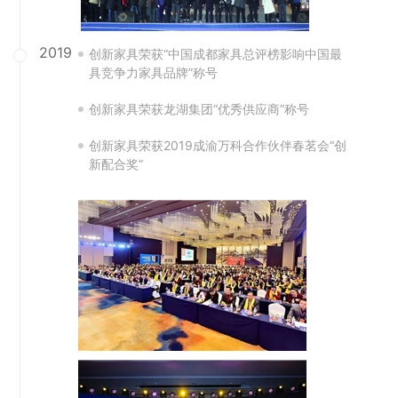
2019
创新家具荣获“中国成都家具总评榜影响中国最
具竞争力家具品牌”称号
创新家具荣获龙湖集团“优秀供应商”称号
创新家具荣获2019成渝万科合作伙伴春茗会“创
新配合奖”