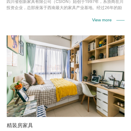
四川省创新家具有限公司（CSION）始创于1997年，系浙商在川
投资企业，总部座落于西南最大的家具产业基地。经过26年的励
精图治，现已发展成为一家集精装房家具、酒店家具、办公家具
设计、研发、生产、销售与服务为一体的西南最具规模化的商务
View more ——
家具企业之一。 注册资金1.58亿元，占地面积170余亩，拥有龙
桥、崇州两大生产基地，建有11万平米标准化现代化厂房。产品
涵盖：板式、实木、钢制品、软体家具等系列产品，拥有10000
平米全新产品展...
精装房家具