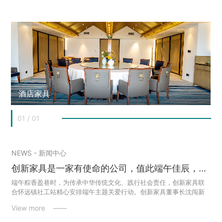
酒店家具
01
/
01
NEWS - 新闻中心
创新家具是一家有使命的公司，值此端午佳辰，携赤诚心意恭祝全国人民：粽香裹住安康岁月，艾草拂动顺遂时光，每一份对生活的热忱皆如家具榫卯般扎实落地，每一个心头愿景都似精工设计般圆满成型。端午安康，愿您与美好撞个满怀，所念皆成！
端午粽香盈巷时，为传承中华传统文化、践行社会责任，创新家具联
合怀远镇社工站精心安排端午主题关爱行动。创新家具董事长沈闯新
及他的家人一起亲临现场，与怀远镇党委委员、副镇长、武装部长何
View more ——
鑫，及社工团队、志愿者一同为特殊困难儿童和低保失能人员送上节
日关怀。