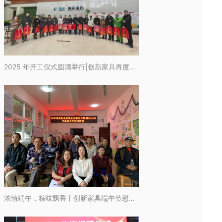
2025 年开工仪式圆满举行|创新家具再度启航开启奋斗新征程
浓情端午，粽味飘香丨创新家具端午节慰问活动圆满成功！