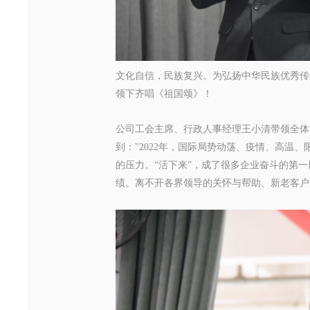
文化自信，民族复兴。为弘扬中华民族
优秀传
领下齐唱《
祖国颂
》！
公司工会主席、行政人事经理
王小清
带领全体
到："2022年，国际局势动荡、疫情、高温
的压力。“活下来”，成了很多企业奋斗的第
绩。
离不开各界领导的关怀与帮助、新老客户