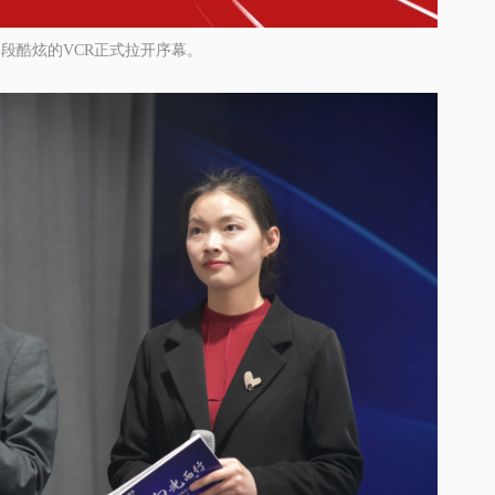
一段酷炫的
VCR正式拉开序幕。