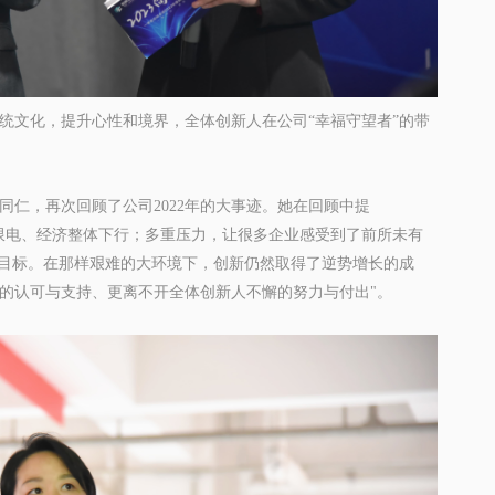
统文化
，提升心性和境界，全体创新人在公司
“幸福守望者”的带
同仁，再次回顾了公司
2022年的大事迹。她在回顾中提
、限电、经济整体下行；多重压力，让很多企业感受到了前所未有
一目标。在那样艰难的大环境下，创新仍然取得了逆势增长的成
的认可与支持、更离不开全体创新人不懈的努力与付出
"。