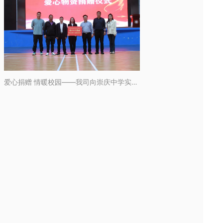
爱心捐赠 情暖校园——我司向崇庆中学实验学校捐赠价值55万余元的宿舍家具